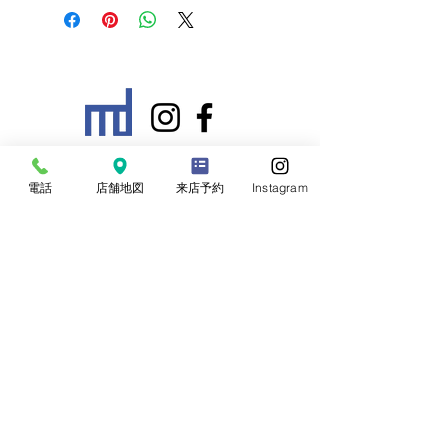
■ 営業時間：10:30 ~ 17:00
電話
店舗地図
来店予約
Instagram
■ 定休日：定休日：火曜・水曜
※祝日の場合は営業致します。
※優先予約制となっております。お電話にて
ご予約ください。
​株式会社 幕傳
〒460-0016
愛知県名古屋市中区橘一丁目4番13号