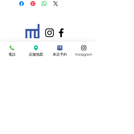
■ 営業時間：10:30 ~ 17:00
電話
店舗地図
来店予約
Instagram
■ 定休日：定休日：火曜・水曜
※祝日の場合は営業致します。
※優先予約制となっております。お電話にて
ご予約ください。
​株式会社 幕傳
〒460-0016
愛知県名古屋市中区橘一丁目4番13号