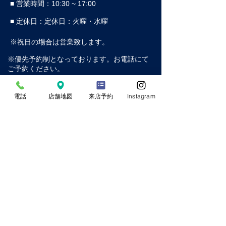
■ 営業時間：10:30 ~ 17:00
■ 定休日：定休日：火曜・水曜
※祝日の場合は営業致します。
※優先予約制となっております。お電話にて
ご予約ください。
電話
店舗地図
来店予約
Instagram
​株式会社 幕傳
〒460-0016
愛知県名古屋市中区橘一丁目4番13号
電話番号：052-322-3901
メールアドレス：
info@makuden.jp
▶︎個人情報保護法に基づく表記
▶︎特定商取引法に基づく表記