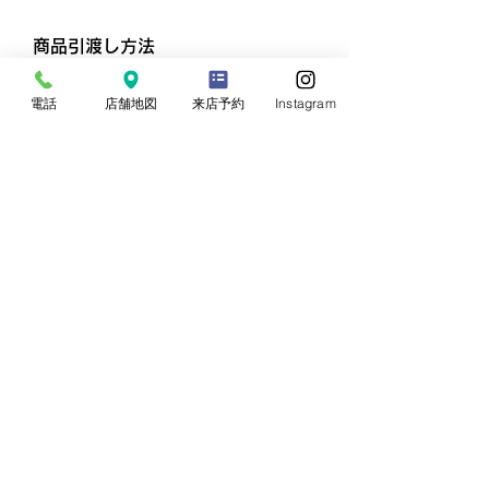
商品引渡し方法
配送業者よりお届けさせていただきま
電話
店舗地図
来店予約
Instagram
す
返品・不良品について
商品到着後3日以内にご連絡ください。
商品に欠陥がある場合を除き、返品には
応じかねますのでご了承ください。
配送途中の破損などの事故がございまし
たら、弊社までご連絡下さい。
送料・手数料ともに弊社負担で新品を
ご用意いたします。
返品対象は、「不良品・当社の商品の
間違い」の場合のみ。