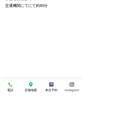
交通機関にてにて約60分
電話
店舗地図
来店予約
Instagram
ご来店予約
MAKUDENは夫婦で営んでいるインテリアシ
ョップです。
約30年の経験を基にお客様の暮らしに善い