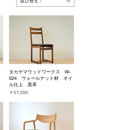
並び替え：
ン
タカヤマウッドワークス W-
クイックビュー
524 ウォールナット材 オイ
ル仕上 黒革
価格
￥57,200