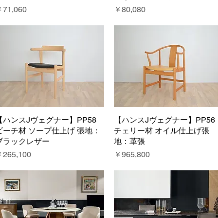
価格
価格
71,060
￥80,080
【ハンスJヴェグナー】PP58
クイックビュー
【ハンスJヴェグナー】PP56
クイックビュー
ビーチ材 ソープ仕上げ 張地：
チェリー材 オイル仕上げ張
ブラックレザー
地：革張
価格
価格
265,100
￥965,800