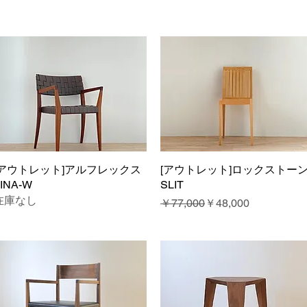
[アウトレット]アルフレックス
クイックビュー
[アウトレット]ロックストー
クイックビュー
INA-W
SLIT
在庫なし
通常価格
セール価格
￥77,000
￥48,000