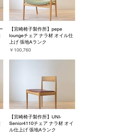
ー
【宮崎椅子製作所】pepe
クイックビュー
仕
loungeチェア ナラ材 オイル仕
上げ 張地Aランク
価格
￥100,760
ェ
【宮崎椅子製作所】UNI-
クイックビュー
仕
Senior4110チェア ナラ材 オイ
ル仕上げ 張地Aランク