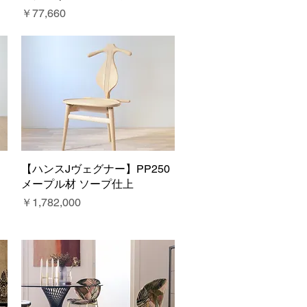
価格
￥77,660
【ハンスJヴェグナー】PP250
クイックビュー
メープル材 ソープ仕上
価格
￥1,782,000