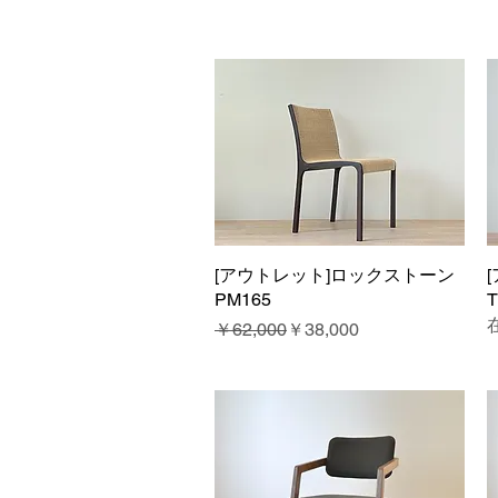
[アウトレット]ロックストーン
クイックビュー
PM165
T
通常価格
セール価格
￥62,000
￥38,000