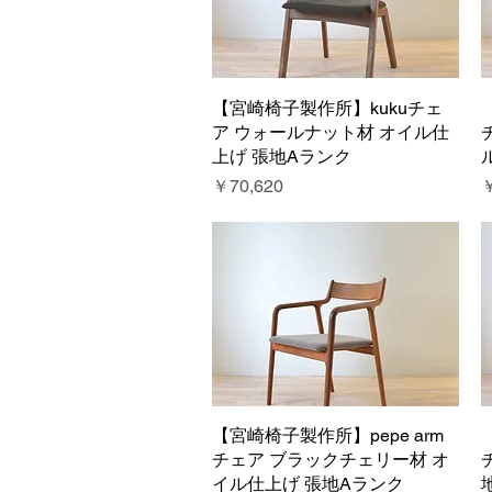
【宮崎椅子製作所】kukuチェ
クイックビュー
ア ウォールナット材 オイル仕
上げ 張地Aランク
価格
￥70,620
￥
【宮崎椅子製作所】pepe arm
クイックビュー
チェア ブラックチェリー材 オ
イル仕上げ 張地Aランク