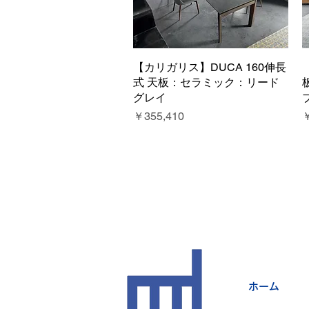
【カリガリス】DUCA 160伸長
クイックビュー
式 天板：セラミック：リード
グレイ
価格
￥355,410
￥
ホーム